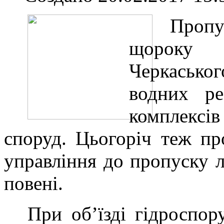
Пропу
щороку 
Черкасько
водних ре
комплексі
споруд. Цьогоріч теж про
управління до пропуску л
повені.
При об’
їзді гідроспо