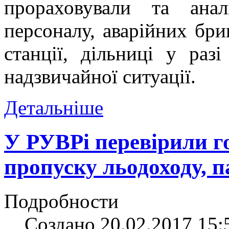
прораховували та ана
персоналу, аварійних бриг
станції, дільниці у раз
надзвичайної ситуації.
Детальніше
У РУВРі перевірили го
пропуску льодоходу, п
Подробности
Создано 20.02.2017 15: