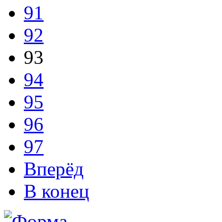
91
92
93
94
95
96
97
Вперёд
В конец