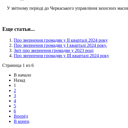
У звітному періоді до Черкаського управління захисних маси
Еще статьи...
Про звернення громадян у ІІ кварталі 2024 року
Про звернення громадян у І кварталі 2024 року.
Звіт про звернення громадян у 2023 році
Про звернення громадян у ІІІ кварталі 2024 року
Страница 1 из 6
В начало
Назад
1
2
3
4
5
6
Вперёд
В конец