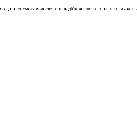
вів дніпровських водосховищ
надійшло
звернення
не надходили