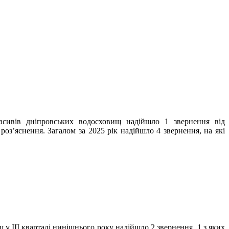
асивів дніпровських водосховищ надійшло 1 звернення від
оз’яснення. Загалом за 2025 рік надійшло 4 звернення, на які
у ІІІ кварталі нинішнього року надійшло 2 звернення, 1 з яких