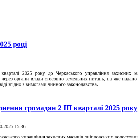
025 році
кварталі 2025 року до Черкаського управління захисних м
через органи влади стосовно земельних питань, на яке надано р
віді згідно з вимогами чинного законодавства.
рнення громадян 2 ІІІ кварталі 2025 року
и
0.2025 15:36
ркаського управління захисних масивів дніпровських водосховищ 