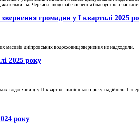
ід жительки
м. Черкаси
щодо забезпечення благоустрою частини 
о звернення громадян у І кварталі 2025 р
сних масивів дніпровських водосховищ звернення не надходили.
лі 2025 року
ьких водосховищ у ІІ кварталі нинішнього року надійшло 1 зв
2024 року