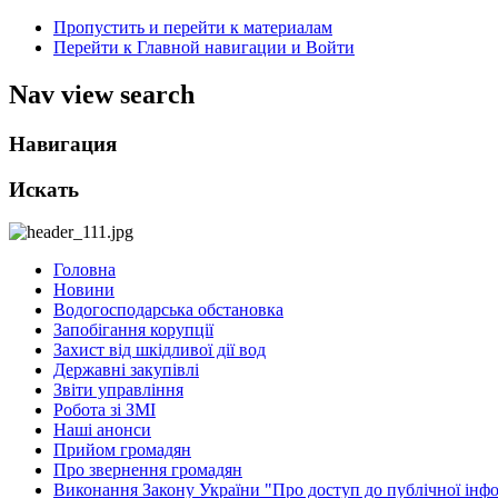
Пропустить и перейти к материалам
Перейти к Главной навигации и Войти
Nav view search
Навигация
Искать
Головна
Новини
Водогосподарська обстановка
Запобігання корупції
Захист від шкідливої дії вод
Державні закупівлі
Звіти управління
Робота зі ЗМІ
Наші анонси
Прийом громадян
Про звернення громадян
Виконання Закону України "Про доступ до публічної інфо