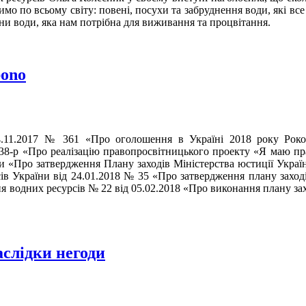
чимо по всьому світу: повені, посухи та забруднення води, які вс
и води, яка нам потрібна для виживання та процвітання.
bono
4.11.2017 № 361 «Про оголошення в Україні 2018 року Роком
38-р «Про реалізацію правопросвітницького проекту «Я маю пра
и «Про затвердження Плану заходів Міністерства юстиції Україн
ів України від 24.01.2018 № 35 «Про затвердження плану заході
 водних ресурсів № 22 від 05.02.2018 «Про виконання плану зах
слідки негоди