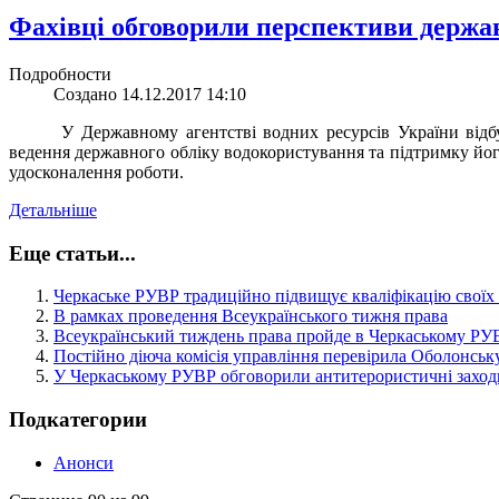
Фахівці обговорили перспективи держа
Подробности
Создано 14.12.2017 14:10
У Державному агентстві водних ресурсів України відб
ведення державного обліку водокористування та підтримку йог
удосконалення роботи.
Детальніше
Еще статьи...
Черкаське РУВР традиційно підвищує кваліфікацію своїх
В рамках проведення Всеукраїнського тижня права
Всеукраїнський тиждень права пройде в Черкаському РУ
Постійно діюча комісія управління перевірила Оболонськ
У Черкаському РУВР обговорили антитерористичні заход
Подкатегории
Анонси