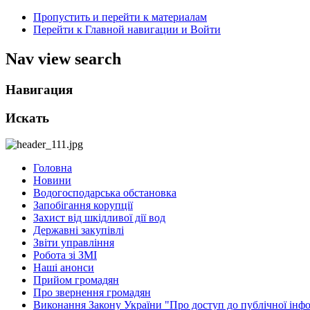
Пропустить и перейти к материалам
Перейти к Главной навигации и Войти
Nav view search
Навигация
Искать
Головна
Новини
Водогосподарська обстановка
Запобігання корупції
Захист від шкідливої дії вод
Державні закупівлі
Звіти управління
Робота зі ЗМІ
Наші анонси
Прийом громадян
Про звернення громадян
Виконання Закону України "Про доступ до публічної інфо