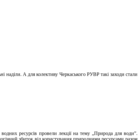
ні наділи. А для колективу Черкаського РУВР такі заходи стали
 водних ресурсів провели лекції на тему „Природа для води”.
логічний збиток від користування природними ресурсами разом