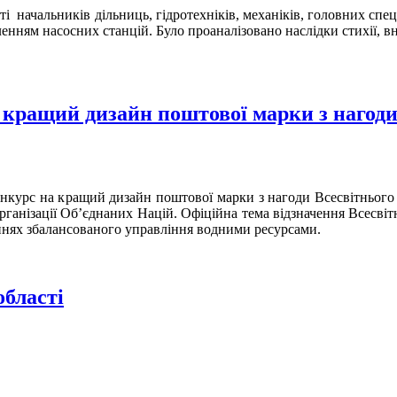
ті
начальників дільниць, гідротехніків, механіків, головних спе
енням насосних станцій. Було проаналізовано наслідки стихії, вн
кращий дизайн поштової марки з нагоди
рс на кращий дизайн поштової марки з нагоди Всесвітнього дня
рганізації Об’єднаних Націй. Офіційна тема відзначення Всесвіт
аннях збалансованого управління водними ресурсами.
області