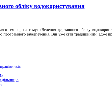
вного обліку водокористування
увся семінар на тему: «Ведення державного обліку водокорист
о програмного забезпечення. Він уже став традиційним, адже п
 працівників
ВР
у дільницю
и