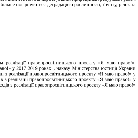
е більше погіршуються деградацією рослинності, ґрунту, річок та
 реалізації правопросвітницького проекту «Я маю право!»,
во!» у 2017-2019 роках», наказу Міністерства юстиції України
и з реалізації правопросвітницького проекту «Я маю право!» у
в з реалізації правопросвітницького проекту «Я маю право!» у
одів з реалізації правопросвітницького проекту «Я маю право!»