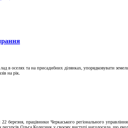
ирання
лад в оселях та на присадибних ділянках, упорядковувати земель
ів на рік.
 22 березня, працівники Черкаського регіонального управління
 ресурсів Ольга Колесник у своєму виступі наголосила, що е
ко