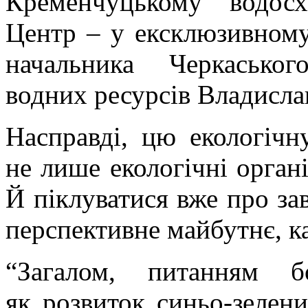
Кременчуцькому водос
Центр – у ексклюзивному
начальника Черкаськог
водних ресурсів Владисла
Насправді, цю екологіч
не лише екологічні організ
Й піклуватися вже про зав
перспективне майбутнє, к
“Загалом, питанням 
як розвиток синьо-зелен