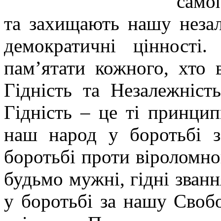
само
та захищають нашу незал
демократичні цінності
пам’ятати кожного, хто 
Гідність та Незалежніст
Гідність – це ті принци
наш народ у боротьбі з
боротьбі проти віроломно
будьмо мужні, гідні зван
у боротьбі за нашу Своб