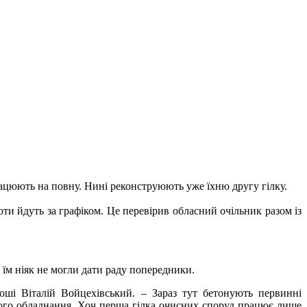
працюють на повну. Нині реконструюють уже їхню другу гілку.
оти йдуть за графіком. Це перевірив обласний очільник разом із
 їм ніяк не могли дати раду попередники.
оші Віталій Войцехівський. – Зараз тут бетонують первинні
ого обладнання. Хоч перша гілка очисних споруд працює лише