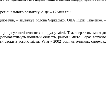
егіонального розвитку. А це – 17 млн грн.
нювачів, – зауважує голова Черкаської ОДА Юрій Ткаченко. –
ід відсутності очисних споруд у місті. Теж звертатимемося до
помагатимуть коштами область, район і місто. Зараз готуємо
и стоки з усього міста. Утім у 2002 році на очисних спорудах