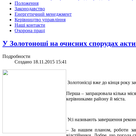
Положення
Законодавство
Енергетичний менеджмент
Керівництво управління
Наші контакти
Охорона праці
У Золотоноші на очисних спорудах акти
Подробности
Создано 18.11.2015 15:41
Золотонісці вже до кінця року з
Перша – запрацювала кілька міся
керівниками району й міста.
Усі називають завершення реконс
– За нашим планом, роботи зав
відстійники. Добре, що погода 