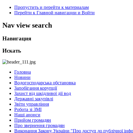
Пропустить и перейти к материалам
Перейти к Главной навигации и Войти
Nav view search
Навигация
Искать
Головна
Новини
Водогосподарська обстановка
Запобігання корупції
Захист від шкідливої дії вод
Державні закупівлі
Звіти управління
Робота зі ЗМІ
Наші анонси
Прийом громадян
Про звернення громадян
Виконання Закону України "Про доступ до публічної інфо