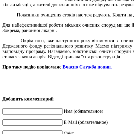
кілька місяців, а жителі довколишніх сіл вже відчувають резуль
Показники очищення стоків нас теж радують. Кошти на д
Для найефективнішої роботи міських очисних споруд ми ще й
Зокрема, районної лікарні.
Окрім того, вже наступного року візьмемося за очище
Державного фонду регіонального розвитку. Маємо підтримку 
відповідну програму. Нагадаємо, золотоніські очисні споруди
сталася значна аварія. Відтоді тривала їхня реконструкція.
Про таку подію повідомляє
Вчасно Служба новин
.
Добавить комментарий
Имя (обязательное)
E-Mail (обязательное)
Сайт