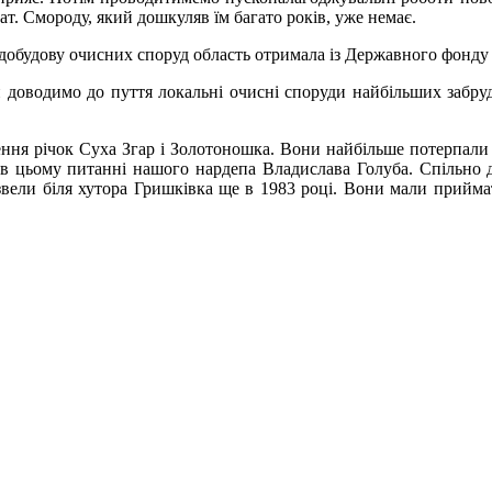
тат. Смороду, який дошкуляв їм багато років, уже немає.
обудову очисних споруд область отримала із Державного фонду р
 доводимо до пуття локальні очисні споруди найбільших забруд
ння річок Суха Згар і Золотоношка. Вони найбільше потерпали в
в цьому питанні нашого нардепа Владислава Голуба. Спільно до
 звели біля хутора Гришківка ще в 1983 році. Вони мали приймат