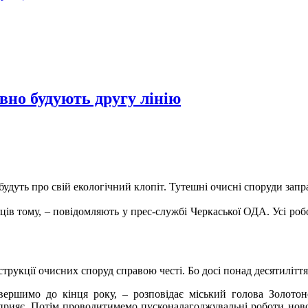
вно будують другу лінію
абудуть про свій екологічний клопіт. Тутешні очисні споруди за
ців тому, – повідомляють у прес-службі Черкаської ОДА. Усі роб
трукції очисних споруд справою честі. Бо досі понад десятиліття
ершимо до кінця року, – розповідає міський голова Золотон
сприяє. Потім проводитимемо пусконалагоджувальні роботи нов